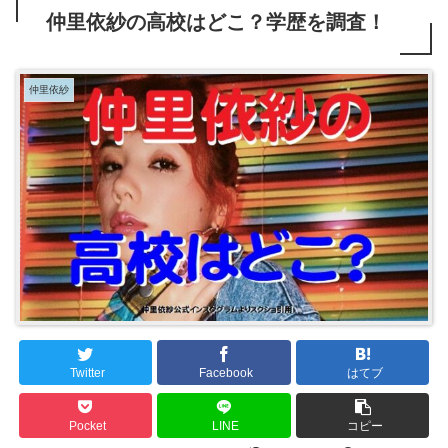
仲里依紗の高校はどこ？学歴を調査！
仲里依紗
Twitter
Facebook
はてブ
Pocket
LINE
コピー