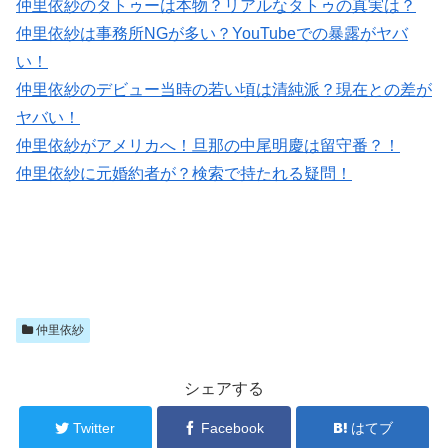
仲里依紗のタトゥーは本物？リアルなタトゥの真実は？
仲里依紗は事務所NGが多い？YouTubeでの暴露がヤバ
い！
仲里依紗のデビュー当時の若い頃は清純派？現在との差が
ヤバい！
仲里依紗がアメリカへ！旦那の中尾明慶は留守番？！
仲里依紗に元婚約者が？検索で持たれる疑問！
仲里依紗
シェアする
Twitter
Facebook
はてブ