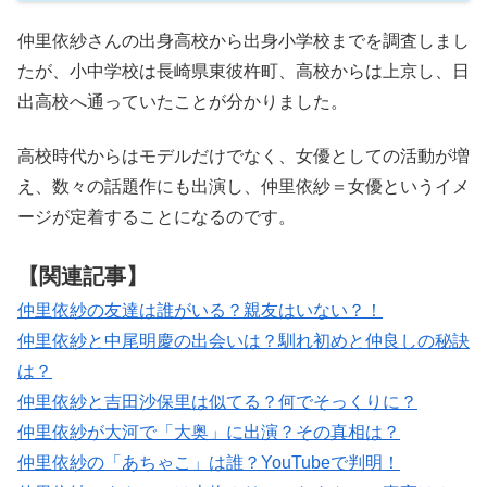
仲里依紗さんの出身高校から出身小学校までを調査しまし
たが、小中学校は長崎県東彼杵町、高校からは上京し、日
出高校へ通っていたことが分かりました。
高校時代からはモデルだけでなく、女優としての活動が増
え、数々の話題作にも出演し、仲里依紗＝女優というイメ
ージが定着することになるのです。
【関連記事】
仲里依紗の友達は誰がいる？親友はいない？！
仲里依紗と中尾明慶の出会いは？馴れ初めと仲良しの秘訣
は？
仲里依紗と吉田沙保里は似てる？何でそっくりに？
仲里依紗が大河で「大奥」に出演？その真相は？
仲里依紗の「あちゃこ」は誰？YouTubeで判明！