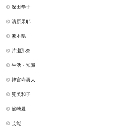
深田恭子
清原果耶
熊本県
片瀬那奈
生活・知識
神宮寺勇太
筧美和子
篠崎愛
芸能