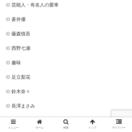
芸能人・有名人の愛車
蒼井優
藤森慎吾
西野七瀬
趣味
足立梨花
鈴木奈々
長澤まさみ
霜降り明星
メニュー
ホーム
検索
トップ
サイドバー