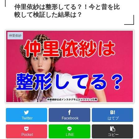
仲里依紗は整形してる？！今と昔を比
較して検証した結果は？
仲里依紗
Twitter
Facebook
はてブ
Pocket
LINE
コピー