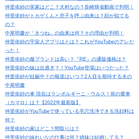
仲里依紗の実家はどこ？大村なの？長崎帰省動画で判明！
仲里依紗がトカゲくんと息子を呼ぶ由来は？顔が似てる
の？
中尾明慶が「きつね」の由来は何？その理由が判明！
仲里依紗の宇宙人アプリはとは？これがYouTubeのアレだ
った！
仲里依紗の服ブランドは高い？『RE』の通販価格は？
仲里依紗の妹は出過ぎ？！YouTube登場はいつだった？
仲里依紗が妊娠中？の報道はいつ？2人目を期待する夫の
中尾明慶
仲里依紗の車 現在はランボルギーニ・ウルス！前の愛車
（カマロ）は？【2022年最新版】
仲里依紗がYouTubeで使っている毛穴洗浄できる洗顔料は
何？
仲里依紗の家はどこ？間取りは？
仲里依紗の妹れいなの仕事は何？姉妹は結婚してる？