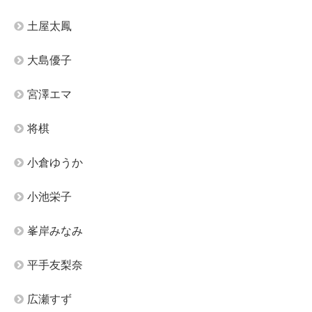
土屋太鳳
大島優子
宮澤エマ
将棋
小倉ゆうか
小池栄子
峯岸みなみ
平手友梨奈
広瀬すず