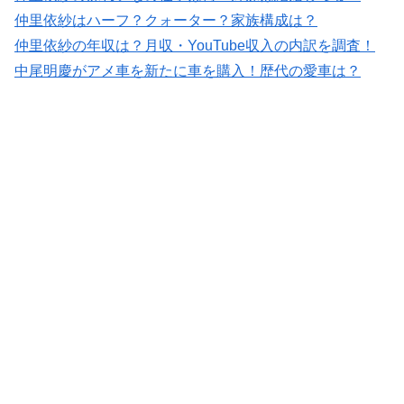
仲里依紗はハーフ？クォーター？家族構成は？
仲里依紗の年収は？月収・YouTube収入の内訳を調査！
中尾明慶がアメ車を新たに車を購入！歴代の愛車は？