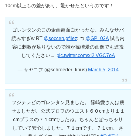
10cm以上もの差があり、驚かせたというのです！
ゴレンタンのこの企画超面白かったな。みんなサバ
読みすぎw RT
@soccerugfilez
: つ
@GP_02A
試合内
容に刺激が足りないので誰か篠崎愛の画像でも連投
してください←
pic.twitter.com/xI2IVGC7oA
— サヤコフ (@schroeder_linus)
March 5, 2014
フジテレビのゴレンタン見ました。 篠崎愛さんは痩
せましたが、公式プロフのウエスト６０cmより１１
cmプラスの７１cmでしたね。ちゃんとぽっちゃり
していて安心しました。７１cmです。７１cm。 さ