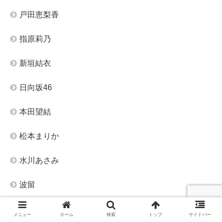
戸田恵梨香
指原莉乃
新垣結衣
日向坂46
本田望結
松本まりか
水川あさみ
波留
浜辺美波
メニュー
ホーム
検索
トップ
サイドバー