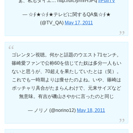
ぁ、私もダイエ… http://bit.ly/mrH5Pq
#FujiTV
— ☆∮★☆∮★テレビに関するQA集☆∮★
(@TV_QA)
May 17, 2011
ゴレンタン視聴。何かと話題のウエスト71センチ。
篠崎愛ファンで公称60を信じてた奴は多分一人もい
ないと思うが、70超えを果たしていたとは（笑）。
これでも一時期よりは痩せたのよね。いや、篠崎は
ポッチャリ具合がたまらんわけで、元来サイズなど
無意味。有吉が磯山さやかに言ったのと同じ
— ノリノ (@norino12)
May 18, 2011