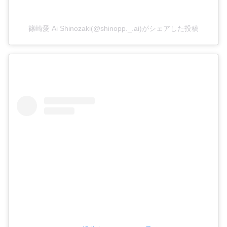
篠崎愛 Ai Shinozaki(@shinopp._.ai)がシェアした投稿