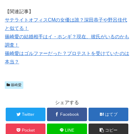
【関連記事】
サテライトオフィスCMの女優は誰？深田恭子や野呂佳代
と似てる！
篠崎愛の結婚相手はイ・ホンギ？現在、彼氏がいるのかも
調査！
篠崎愛はゴルファーだった？プロテストを受けていたのは
本当？
篠崎愛
シェアする
Twitter
Facebook
はてブ
Pocket
LINE
コピー