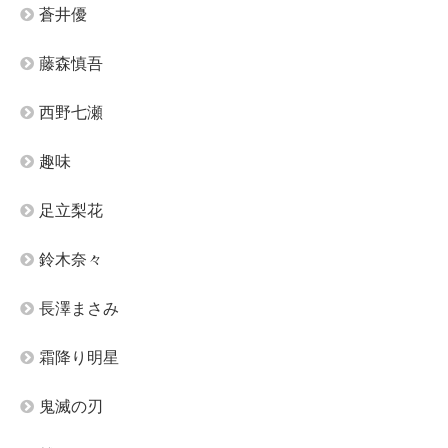
蒼井優
藤森慎吾
西野七瀬
趣味
足立梨花
鈴木奈々
長澤まさみ
霜降り明星
鬼滅の刃