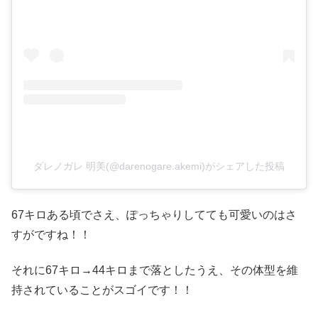
ダレノガレ 明美(@darenogare.akemi)がシェアした投稿
67キロある頃でさえ、ぽっちゃりしてても可愛いのはさ
すがですね！！
それに67キロ→44キロまで落としたうえ、その体型を維
持されていることがスゴイです！！