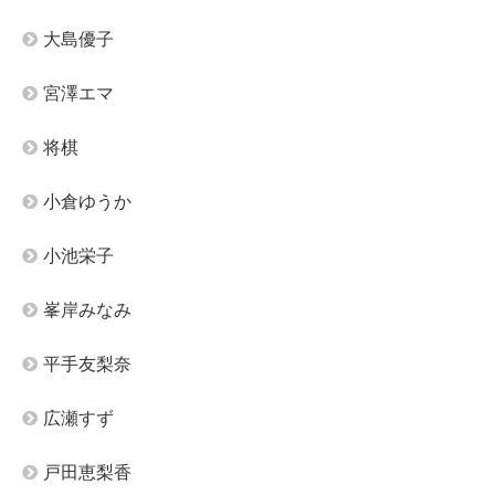
大島優子
宮澤エマ
将棋
小倉ゆうか
小池栄子
峯岸みなみ
平手友梨奈
広瀬すず
戸田恵梨香