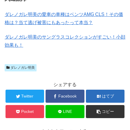
ダレノガレ明美の愛車の車種はベンツAMG CLS！その価
格は？当て逃げ被害にもあったって本当？
ダレノガレ明美のサングラスコレクションがすごい！小顔
効果も！
ダレノガレ明美
シェアする
Twitter
Facebook
はてブ
Pocket
LINE
コピー