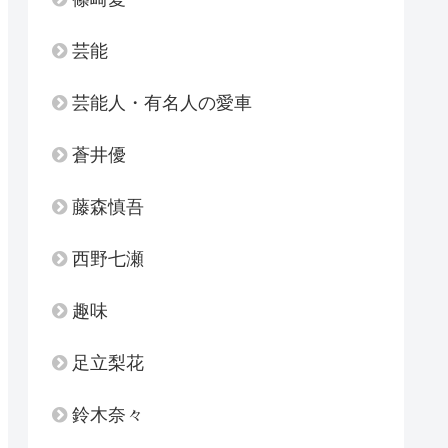
芸能
芸能人・有名人の愛車
蒼井優
藤森慎吾
西野七瀬
趣味
足立梨花
鈴木奈々