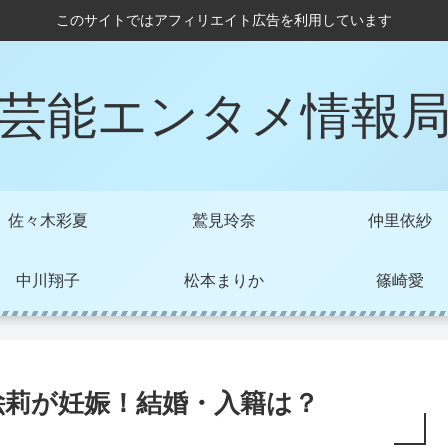
このサイトではアフィリエイト広告を利用しています
芸能エンタメ情報
佐々木彩夏
鷲見玲奈
仲里依紗
中川翔子
松本まりか
篠崎愛
絵莉が妊娠！結婚・入籍は？