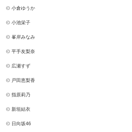
小倉ゆうか
小池栄子
峯岸みなみ
平手友梨奈
広瀬すず
戸田恵梨香
指原莉乃
新垣結衣
日向坂46