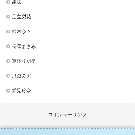
趣味
足立梨花
鈴木奈々
長澤まさみ
霜降り明星
鬼滅の刃
鷲見玲奈
スポンサーリンク