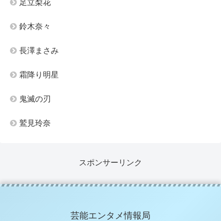
足立梨花
鈴木奈々
長澤まさみ
霜降り明星
鬼滅の刃
鷲見玲奈
スポンサーリンク
芸能エンタメ情報局