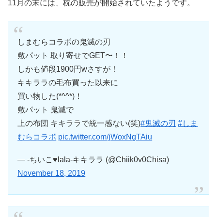
11月の末には、枕の販売が開始されていたようです。
しまむらコラボの鬼滅の刃
敷パット 取り寄せでGET〜！！
しかも値段1900円wさすが！
キキララの毛布買った以来に
買い物した(*^^*)！
敷パット 鬼滅で
上の布団 キキララで統一感ない(笑)
#鬼滅の刃
#しま
むらコラボ
pic.twitter.com/jWoxNgTAiu
— -ちいこ♥lala-キキララ (@Chiik0v0Chisa)
November 18, 2019