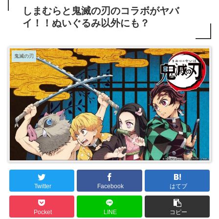
しまむらと鬼滅の刃のコラボがヤバ
イ！！ぬいぐるみ以外にも？
鬼滅の刃
Twitter
Facebook
はてブ
Pocket
LINE
コピー