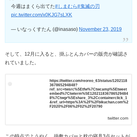
今週はまくら出てた
#しまむら
#鬼滅の刃
pic.twitter.com/x0KJG7sLXK
— いなっくすたん (@inasaso)
November 23, 2019
そして、12月に入ると、掛ふとんカバーの販売が確認さ
れていました。
https://twitter.com/reoreo_63/status/1202118
367865294848?
ref_src=twsrc%5Etfw%7Ctwcamp%5Etweet
embed%7Ctwterm%5E120211836786529484
8%7Ctwgr%5Eshare_3%2Ccontainerclick_1
&ref_url=https%3A%2F%2Fbikuchan.com%2
F2020%2F06%2F02%2F20790
twitter.com
この時点でようやく、掛敷カバーと枕の寝具3点セットが