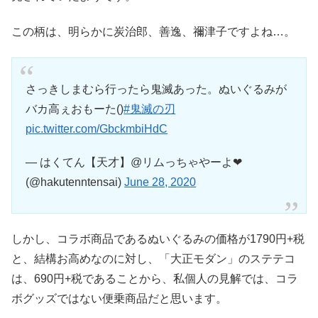
この柄は、明らかに炭治郎、善逸、禰津子ですよね…。
さっきしまむら行ったら鬼滅あった。ぬいぐるみが
バカ高ぇおもーた()
#鬼滅の刃
pic.twitter.com/GbckmbiHdC
— はくてん【天才】@リムっちゃやーよ❤︎
(@hakutenntensai)
June 28, 2020
しかし、コラボ商品であるぬいぐるみの価格が1790円+税
と、結構お高めなのに対し、「大正モダン」のステテコ
は、690円+税であることから、私個人の見解では、コラ
ボグッズではない便乗商品だと思います。