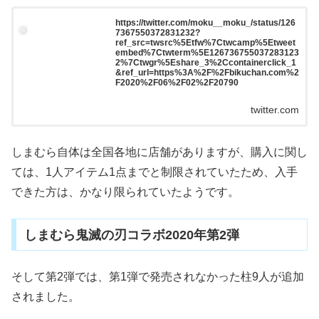
https://twitter.com/moku__moku_/status/126
7367550372831232?
ref_src=twsrc%5Etfw%7Ctwcamp%5Etweet
embed%7Ctwterm%5E126736755037283123
2%7Ctwgr%5Eshare_3%2Ccontainerclick_1
&ref_url=https%3A%2F%2Fbikuchan.com%2
F2020%2F06%2F02%2F20790
twitter.com
しまむら自体は全国各地に店舗がありますが、購入に関し
ては、1人アイテム1点までと制限されていたため、入手
できた方は、かなり限られていたようです。
しまむら鬼滅の刃コラボ2020年第2弾
そして第2弾では、第1弾で発売されなかった柱9人が追加
されました。