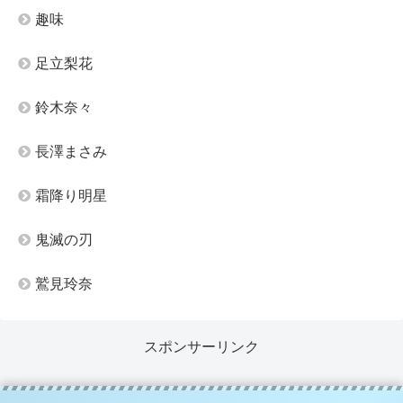
趣味
足立梨花
鈴木奈々
長澤まさみ
霜降り明星
鬼滅の刃
鷲見玲奈
スポンサーリンク