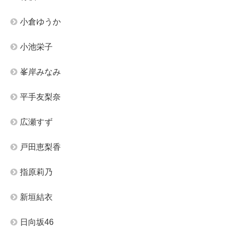
小倉ゆうか
小池栄子
峯岸みなみ
平手友梨奈
広瀬すず
戸田恵梨香
指原莉乃
新垣結衣
日向坂46