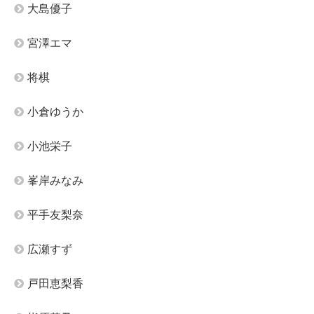
大島優子
宮澤エマ
将棋
小倉ゆうか
小池栄子
峯岸みなみ
平手友梨奈
広瀬すず
戸田恵梨香