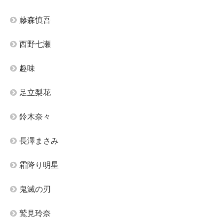
藤森慎吾
西野七瀬
趣味
足立梨花
鈴木奈々
長澤まさみ
霜降り明星
鬼滅の刃
鷲見玲奈