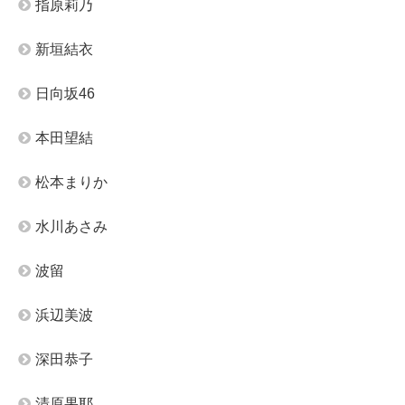
指原莉乃
新垣結衣
日向坂46
本田望結
松本まりか
水川あさみ
波留
浜辺美波
深田恭子
清原果耶